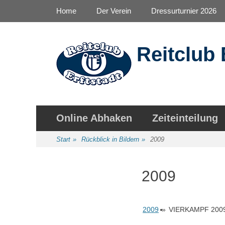
Primäres Menü
Zum
Home
Der Verein
Dressurturnier 2026
Inhalt
springen
Reitclub 
Sekundäres Menü
Zum
Online Abhaken
Zeiteinteilung
Inhalt
springen
Start
»
Rückblick in Bildern
»
2009
2009
2009
»
VIERKAMPF 200