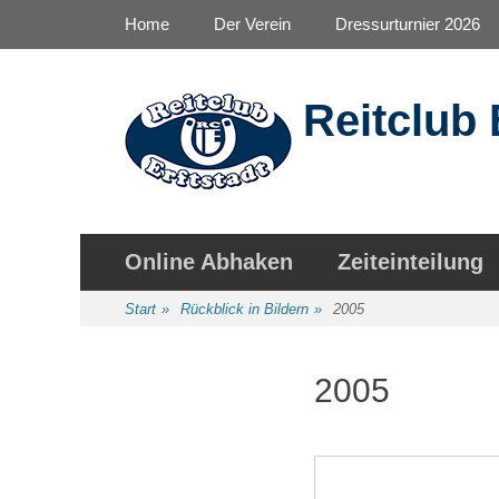
Primäres Menü
Zum
Home
Der Verein
Dressurturnier 2026
Inhalt
springen
Reitclub 
Sekundäres Menü
Zum
Online Abhaken
Zeiteinteilung
Inhalt
springen
Start
»
Rückblick in Bildern
»
2005
2005