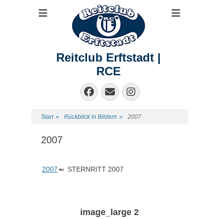
Reitclub Erftstadt |
RCE
Facebook
E-
Instagram
Mail
Start
»
Rückblick in Bildern
»
2007
2007
2007
»
STERNRITT 2007
image_large 2