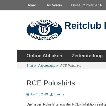
Primäres Menü
Zum
Home
Der Verein
Dressurturnier 2026
Inhalt
springen
Reitclub 
Sekundäres Menü
Zum
Online Abhaken
Zeiteinteilung
Inhalt
springen
Start
»
Allgemeines
»
RCE Poloshirts
RCE Poloshirts
Posted
Autor
Juli 15, 2019
Tommy
on
Die neuen Poloshirts aus der RCE-Kollektion sind g