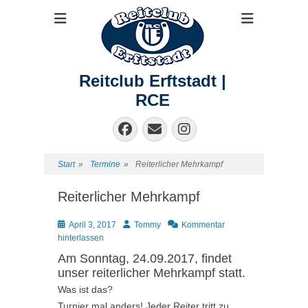
Reitclub Erftstadt |
RCE
Facebook
E-
Instagram
Mail
Start
»
Termine
»
Reiterlicher Mehrkampf
Reiterlicher Mehrkampf
Posted
Autor
April 3, 2017
Tommy
Kommentar
on
hinterlassen
Am Sonntag, 24.09.2017, findet
unser reiterlicher Mehrkampf statt.
Was ist das?
Turnier mal anders! Jeder Reiter tritt zu