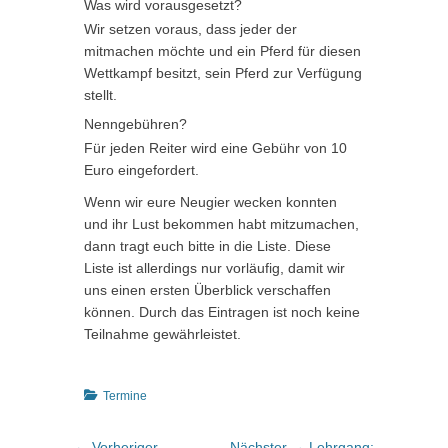
Was wird vorausgesetzt?
Wir setzen voraus, dass jeder der
mitmachen möchte und ein Pferd für diesen
Wettkampf besitzt, sein Pferd zur Verfügung
stellt.
Nenngebühren?
Für jeden Reiter wird eine Gebühr von 10
Euro eingefordert.
Wenn wir eure Neugier wecken konnten
und ihr Lust bekommen habt mitzumachen,
dann tragt euch bitte in die Liste. Diese
Liste ist allerdings nur vorläufig, damit wir
uns einen ersten Überblick verschaffen
können. Durch das Eintragen ist noch keine
Teilnahme gewährleistet.
Kategorien
Termine
Beitragsnavigation
Vorheriger
Nächster
← Vorheriger
Nächster →
Lehrgang: