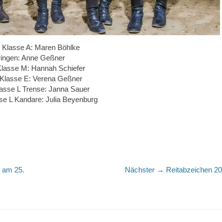
 Klasse A: Maren Böhlke
ingen: Anne Geßner
Klasse M: Hannah Schiefer
Klasse E: Verena Geßner
asse L Trense: Janna Sauer
se L Kandare: Julia Beyenburg
Nächster
 am 25.
Nächster →
Reitabzeichen 2
Beitrag: