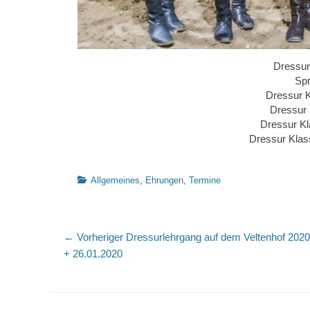
Dressur
Spr
Dressur 
Dressur 
Dressur Kl
Dressur Klas
Kategorien
Allgemeines
,
Ehrungen
,
Termine
Beitragsnavigation
Vorheriger
← Vorheriger
Dressurlehrgang auf dem Veltenhof 2020
Beitrag:
+ 26.01.2020