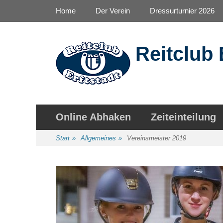
Primäres Menü
Zum
Home
Der Verein
Dressurturnier 2026
Inhalt
springen
Reitclub 
Sekundäres Menü
Zum
Online Abhaken
Zeiteinteilung
Inhalt
springen
Start
»
Allgemeines
»
Vereinsmeister 2019