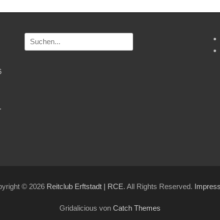
Suchen
nach:
6
.
yright © 2026
Reitclub Erftstadt | RCE
. All Rights Reserved.
Impres
Gridalicious von
Catch Themes